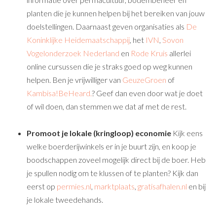
planten die je kunnen helpen bij het bereiken van jouw
doelstellingen. Daarnaast geven organisaties als
De
Koninklijke Heidemaatschappij
, het
IVN
,
Sovon
Vogelonderzoek Nederland
en
Rode Kruis
allerlei
online cursussen die je straks goed op weg kunnen
helpen. Ben je vrijwilliger van
GeuzeGroen
of
Kambisa!BeHeard.
? Geef dan even door wat je doet
of wil doen, dan stemmen we dat af met de rest.
Promoot je lokale (kringloop) economie
Kijk eens
welke boerderijwinkels er in je buurt zijn, en koop je
boodschappen zoveel mogelijk direct bij de boer. Heb
je spullen nodig om te klussen of te planten? Kijk dan
eerst op
permies.nl
,
marktplaats
,
gratisafhalen.nl
en bij
je lokale tweedehands.