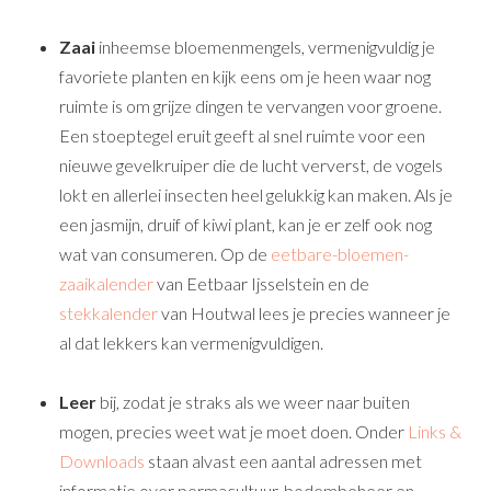
Zaai
inheemse bloemenmengels, vermenigvuldig je
favoriete planten en kijk eens om je heen waar nog
ruimte is om grijze dingen te vervangen voor groene.
Een stoeptegel eruit geeft al snel ruimte voor een
nieuwe gevelkruiper die de lucht ververst, de vogels
lokt en allerlei insecten heel gelukkig kan maken. Als je
een jasmijn, druif of kiwi plant, kan je er zelf ook nog
wat van consumeren. Op de
eetbare-bloemen-
zaaikalender
van Eetbaar Ijsselstein en de
stekkalender
van Houtwal lees je precies wanneer je
al dat lekkers kan vermenigvuldigen.
Leer
bij, zodat je straks als we weer naar buiten
mogen, precies weet wat je moet doen. Onder
Links &
Downloads
staan alvast een aantal adressen met
informatie over permacultuur, bodembeheer en