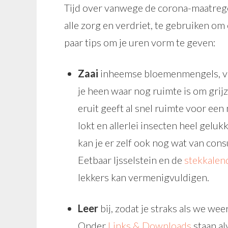
Tijd over vanwege de corona-maatre
alle zorg en verdriet, te gebruiken o
paar tips om je uren vorm te geven:
Zaai
inheemse bloemenmengels, ver
je heen waar nog ruimte is om grij
eruit geeft al snel ruimte voor een
lokt en allerlei insecten heel gelukk
kan je er zelf ook nog wat van co
Eetbaar Ijsselstein en de
stekkalen
lekkers kan vermenigvuldigen.
Leer
bij, zodat je straks als we we
Onder
Links & Downloads
staan al