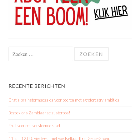
Zoeken
naar:
RECENTE BERICHTEN
Gratis brainstormsessies voor boeren met agroforestry ambities
Bezoek ons Zambiaanse zusterbos!
Fruit voor een versteende stad
11 juli, 12.00: vier feest met voedselbuurtbos GeuzeGroen!