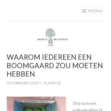
MOBILE
Skip
MENU
ORCHARDS
to
content
WAAROM IEDEREEN EEN
BOOMGAARD ZOU MOETEN
HEBBEN
23 FEBRUARI 2018
|
KLAARTJE
Of je nu in een
wolkenkrabber of