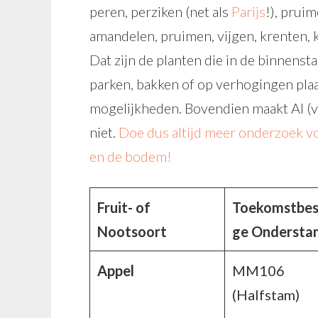
peren, perziken (net als
Parijs
!), prui
amandelen, pruimen, vijgen, krenten, k
Dat zijn de planten die in de binnensta
parken, bakken of op verhogingen plaats
mogelijkheden. Bovendien maakt AI (ve
niet.
Doe dus altijd meer onderzoek voo
en de bodem!
Fruit- of
Toekomstbes
Nootsoort
ge Ondersta
Appel
MM106
(Halfstam)