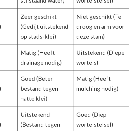
stilstaand water)
wortelstelsel)
Zeer geschikt
Niet geschikt (Te
)
(Gedijt uitstekend
droog en arm voor
op stads-klei)
deze stam)
r
Matig (Heeft
Uitstekend (Diepe
drainage nodig)
wortels)
Goed (Beter
Matig (Heeft
)
bestand tegen
mulching nodig)
natte klei)
Uitstekend
Goed (Diep
)
(Bestand tegen
wortelstelsel)