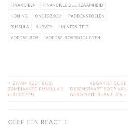
FINANCIEEN
FINANCIELE DUURZAAMHEID
HONING
ONDERZOEK
PADDENSTOELEN
RUSSULA
SURVEY
UNIVERSITEIT
VOEDSELBOS
VOEDSELBOSPRODUCTEN
<
ZWAM REDT BOS:
VEGANISTISCHE
POST
ZAMBIAANSE RUSSULA’S
‘OSSENSTAART’SOEP VAN
(+RECEPT!)
GEROOKTE RUSSULA’S
>
NAVIGATION
GEEF EEN REACTIE