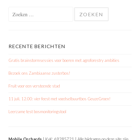
Zoeken
naar:
RECENTE BERICHTEN
Gratis brainstormsessies voor boeren met agroforestry ambities
Bezoek ons Zambiaanse zusterbos!
Fruit voor een versteende stad
11 juli, 12.00: vier feest met voedselbuurtbos GeuzeGroen!
Leerzame test bosmonitoringstool
Mobile Orchards
| KvK: 69285721 | Alle bijdragen op deze site zijn