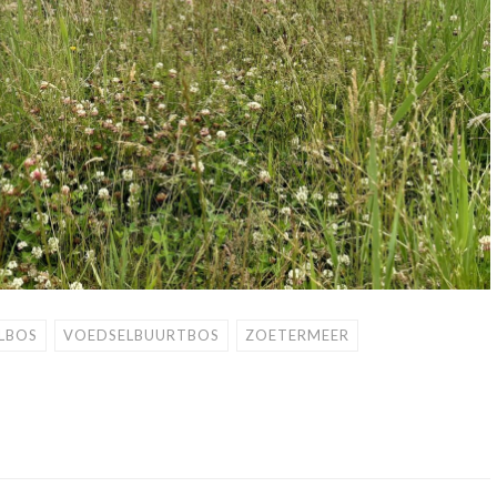
LBOS
VOEDSELBUURTBOS
ZOETERMEER