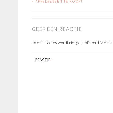
<
APPELBESSEN TE KOOP!
POST
NAVIGATION
GEEF EEN REACTIE
Je e-mailadres wordt niet gepubliceerd.
Vereis
REACTIE
*