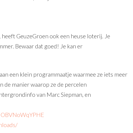
heeft GeuzeGroen ook een heuse loterij. Je
ummer. Bewaar dat goed! Je kan er
 aan een klein programmaatje waarmee ze iets meer
en de manier waarop ze de percelen
chtergrondinfo van Marc Siepman, en
h?v=OBVNoWqYPHE
nloads/