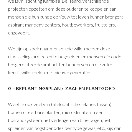
we i.s.m. stichting Kambisa!BeHeard. verschillende
projecten opzetten om deze ouderen te koppelen aan
mensen die hun kunde opnieuw tot leven kunnen brengen:
aspirant mandenvlechters, houtbewerkers, fruittelers,
enzovoort.
We zijn op zoek naar mensen die willen helpen deze
uitwisselingsprojecten te begeleiden en mensen die oude,
bosgerelateerde ambachten beheersen en die zulke
kennis willen delen met nieuwe generaties.
G – BEPLANTINGSPLAN / ZAAI- EN PLANTGOED
Weet je ook veel van (allelopatische relaties tussen)
bomen of eetbare planten, microklimaten in een
bosrandsysteem, het verlengen van bloeibogen, het
spreiden van oogstperiodes per type gewas, etc., kijk dan