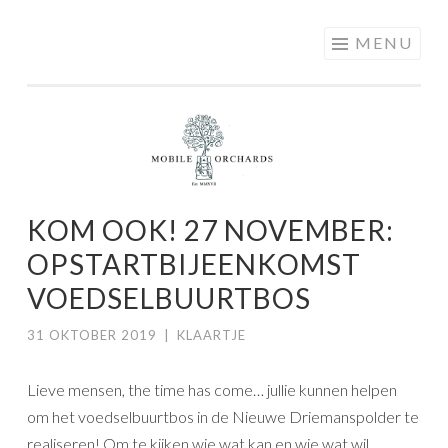
MOBILE
Skip
MENU
ORCHARDS
to
content
KOM OOK! 27 NOVEMBER:
OPSTARTBIJEENKOMST
VOEDSELBUURTBOS
31 OKTOBER 2019
|
KLAARTJE
Lieve mensen, the time has come… jullie kunnen helpen
om het voedselbuurtbos in de Nieuwe Driemanspolder te
realiseren! Om te kijken wie wat kan en wie wat wil,