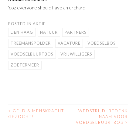
‘coz everyone should have an orchard
POSTED IN
AKTIE
DEN HAAG
NATUUR
PARTNERS
TREEMANSPOLDER
VACATURE
VOEDSELBOS
VOEDSELBUURTBOS
VRIJWILLIGERS
ZOETERMEER
<
GELD & MENSKRACHT
WEDSTRIJD: BEDENK
POST
GEZOCHT!
NAAM VOOR
VOEDSELBUURTBOS
>
NAVIGATION