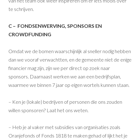
van het team ook weer inspireren om er iets moois over
te schrijven.
C – FONDSENWERVING, SPONSORS EN
CROWDFUNDING
Omdat we de bomen waarschijnlijk al sneller nodig hebben
dan we vooraf verwachtten, en de gemeente niet de enige
financier mag zijn, zijn we per direct op zoek naar
sponsors. Daarnaast werken we aan een bedrijfsplan,
waarmee we binnen 7 jaar op eigen wortels kunnen staan.
– Ken je (lokale) bedrijven of personen die ons zouden
willen sponsoren? Laat het ons weten.
– Heb je al vaker met subsidies van organisaties zoals
Oranjefonds of Fonds 1818 te maken gehad of lijkt het je