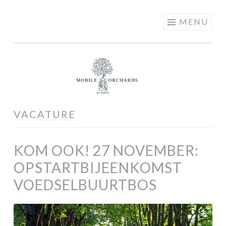
MOBILE
Skip
MENU
ORCHARDS
to
content
VACATURE
KOM OOK! 27 NOVEMBER:
OPSTARTBIJEENKOMST
VOEDSELBUURTBOS