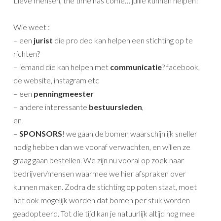
Lieve mensen, the time has come… jullie kunnen helpen!
Wie weet :
– een
jurist
die pro deo kan helpen een stichting op te
richten?
– iemand die kan helpen met
communicatie
? facebook,
de website, instagram etc
– een
penningmeester
– andere interessante
bestuursleden
,
en
–
SPONSORS
! we gaan de bomen waarschijnlijk sneller
nodig hebben dan we vooraf verwachten, en willen ze
graag gaan bestellen. We zijn nu vooral op zoek naar
bedrijven/mensen waarmee we hier afspraken over
kunnen maken. Zodra de stichting op poten staat, moet
het ook mogelijk worden dat bomen per stuk worden
geadopteerd. Tot die tijd kan je natuurlijk altijd nog mee