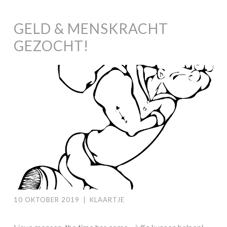
GELD & MENSKRACHT
GEZOCHT!
10 OKTOBER 2019
|
KLAARTJE