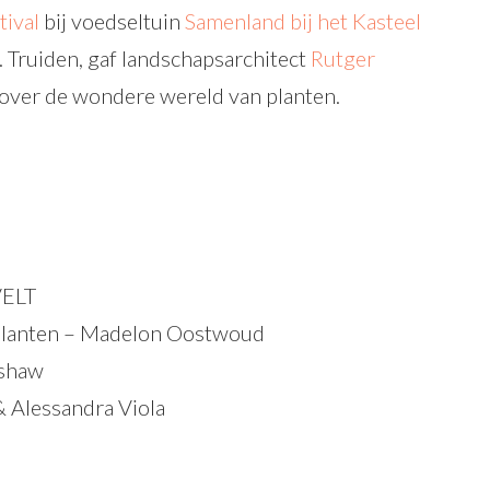
tival
bij voedseltuin
Samenland bij het Kasteel
t. Truiden, gaf landschapsarchitect
Rutger
over de wondere wereld van planten.
VELT
e planten – Madelon Oostwoud
dshaw
& Alessandra Viola