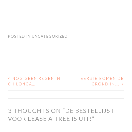
POSTED IN
UNCATEGORIZED
<
NOG GEEN REGEN IN
EERSTE BOMEN DE
POST
CHILONGA…
GROND IN….
>
NAVIGATION
3 THOUGHTS ON “
DE BESTELLIJST
VOOR LEASE A TREE IS UIT!
”