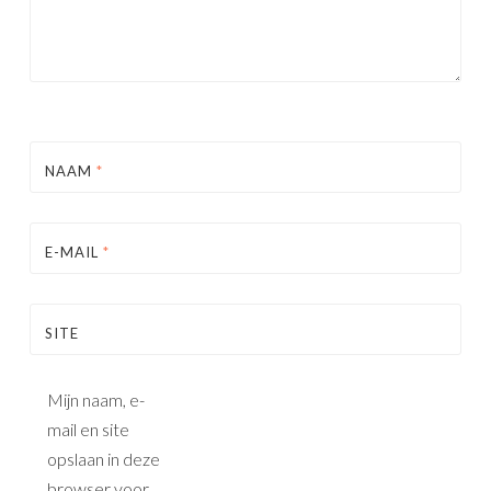
NAAM
*
E-MAIL
*
SITE
Mijn naam, e-
mail en site
opslaan in deze
browser voor