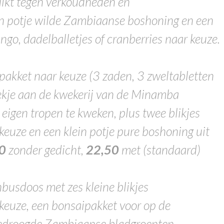
uikt tegen verkoudheden en
ein potje wilde Zambiaanse boshoning en een
ngo, dadelballetjes of cranberries naar keuze.
akket naar keuze (3 zaden, 3 zweltabletten
tekje aan de kwekerij van de Minamba
eigen tropen te kweken, plus twee blikjes
euze en een klein potje pure boshoning uit
0
zonder gedicht,
22,50
met (standaard)
busdoos met zes kleine blikjes
keuze, een bonsaipakket voor op de
gedroogde Zambiaanse bladgroenten,