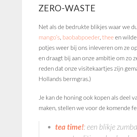
ZERO-WASTE
Net als de bedrukte blikjes waar we 
mango’s
,
baobabpoeder
,
thee
en wild
potjes weer bij ons inleveren om ze opn
en draagt bij aan onze ambitie om zo 
reden dat onze visitekaartjes zijn ge
Hollands bermgras.)
Je kan de honing ook kopen als deel v
maken, stellen we voor de komende fe
tea time!
: een blikje zumba