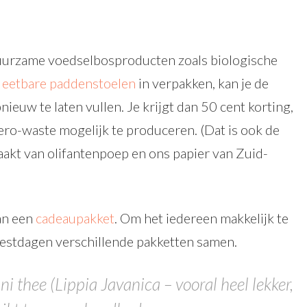
duurzame voedselbosproducten zoals biologische
e
eetbare paddenstoelen
in verpakken, kan je de
ieuw te laten vullen. Je krijgt dan 50 cent korting,
zero-waste mogelijk te produceren. (Dat is ook de
maakt van olifantenpoep en ons papier van Zuid-
an een
cadeaupakket
. Om het iedereen makkelijk te
estdagen verschillende pakketten samen.
ni thee (Lippia Javanica – vooral heel lekker,