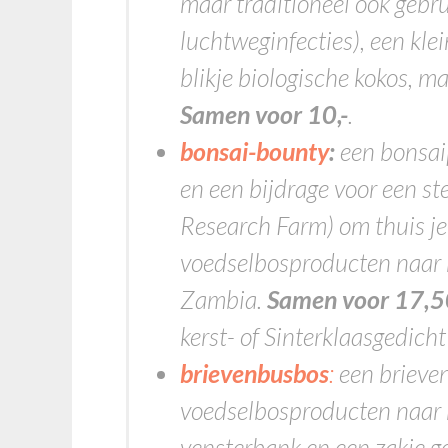
maar traditioneel ook gebr
luchtweginfecties), een kl
blikje biologische kokos, ma
Samen voor 10,-
.
bonsai-bounty
:
een bonsaip
en een bijdrage voor een s
Research Farm) om thuis je 
voedselbosproducten naar k
Zambia.
Samen voor 17,5
kerst- of Sinterklaasgedicht
brievenbusbos
:
een brieven
voedselbosproducten naar 
vensterbank en een zakje 