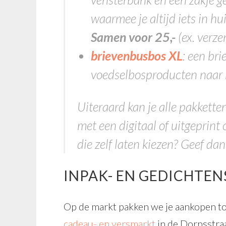
waarmee je altijd iets in h
Samen voor 25,-
(ex. verze
brievenbusbos XL
: een br
voedselbosproducten naar
Uiteraard kan je alle pakkette
met een digitaal of uitgeprint
die zelf laten kiezen? Geef da
INPAK- EN GEDICHTEN
Op de markt pakken we je aankopen tot
cadeau- en versmarkt
in de Dorpsstra