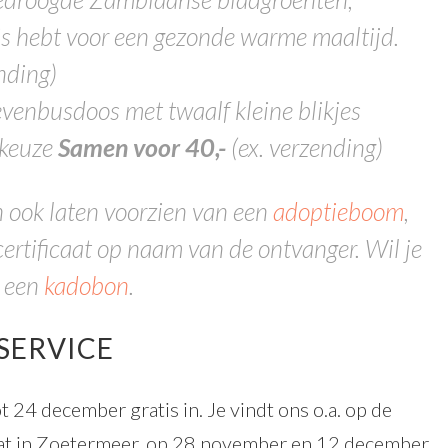
uis hebt voor een gezonde warme maaltijd.
nding)
ievenbusdoos met twaalf kleine blikjes
 keuze
Samen voor 40,-
(ex. verzending)
n ook laten voorzien van een
adoptieboom
,
 certificaat op naam van de ontvanger. Wil je
n een
kadobon
.
SERVICE
 24 december gratis in. Je vindt ons o.a. op de
at in Zoetermeer, op 28 november en 12 december.