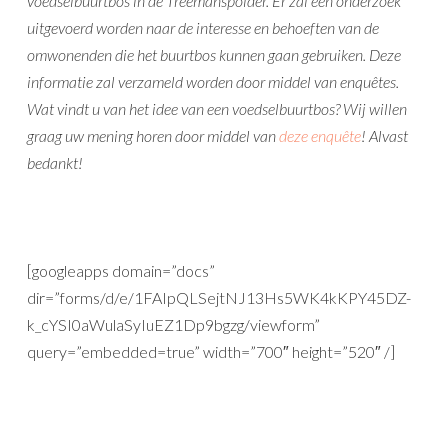
voedselbuurtbos in de Treemanspolder. Er zal een onderzoek
uitgevoerd worden naar de interesse en behoeften van de
omwonenden die het buurtbos kunnen gaan gebruiken. Deze
informatie zal verzameld worden door middel van enquêtes.
Wat vindt u van het idee van een voedselbuurtbos? Wij willen
graag uw mening horen door middel van
deze enquête
! Alvast
bedankt!
[googleapps domain=”docs”
dir=”forms/d/e/1FAIpQLSejtNJ13Hs5WK4kKPY45DZ-
k_cYSI0aWulaSyIuEZ1Dp9bgzg/viewform”
query=”embedded=true” width=”700″ height=”520″ /]