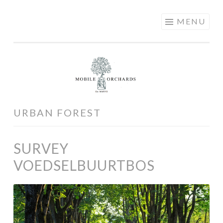
MOBILE
Skip
MENU
ORCHARDS
to
content
URBAN FOREST
SURVEY
VOEDSELBUURTBOS