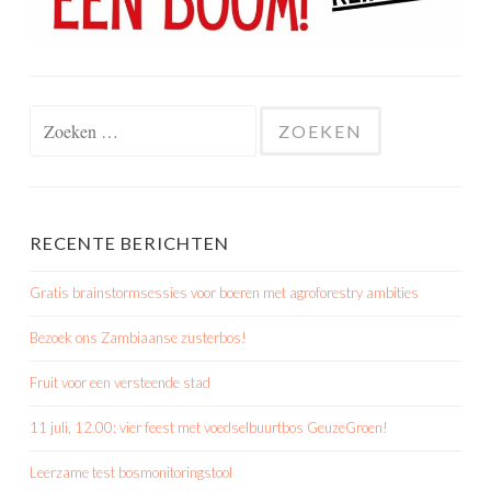
Zoeken
naar:
RECENTE BERICHTEN
Gratis brainstormsessies voor boeren met agroforestry ambities
Bezoek ons Zambiaanse zusterbos!
Fruit voor een versteende stad
11 juli, 12.00: vier feest met voedselbuurtbos GeuzeGroen!
Leerzame test bosmonitoringstool