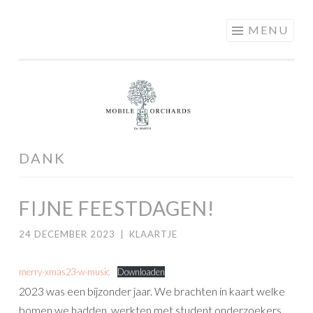
MOBILE
Skip
MENU
ORCHARDS
to
content
DANK
FIJNE FEESTDAGEN!
24 DECEMBER 2023
|
KLAARTJE
merry-xmas23-w-music
Downloaden
2023 was een bijzonder jaar. We brachten in kaart welke
bomen we hadden, werkten met student onderzoekers