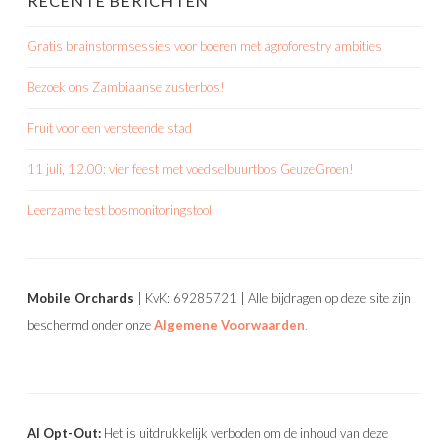
RECENTE BERICHTEN
Gratis brainstormsessies voor boeren met agroforestry ambities
Bezoek ons Zambiaanse zusterbos!
Fruit voor een versteende stad
11 juli, 12.00: vier feest met voedselbuurtbos GeuzeGroen!
Leerzame test bosmonitoringstool
Mobile Orchards
| KvK: 69285721 | Alle bijdragen op deze site zijn
beschermd onder onze
Algemene Voorwaarden
.
AI Opt-Out:
Het is uitdrukkelijk verboden om de inhoud van deze