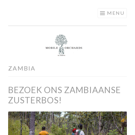
MOBILE
Skip
MENU
ORCHARDS
to
content
ZAMBIA
BEZOEK ONS ZAMBIAANSE
ZUSTERBOS!