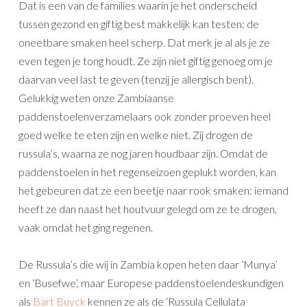
Dat is een van de families waarin je het onderscheid
tussen gezond en giftig best makkelijk kan testen: de
oneetbare smaken heel scherp. Dat merk je al als je ze
even tegen je tong houdt. Ze zijn niet giftig genoeg om je
daarvan veel last te geven (tenzij je allergisch bent).
Gelukkig weten onze Zambiaanse
paddenstoelenverzamelaars ook zonder proeven heel
goed welke te eten zijn en welke niet. Zij drogen de
russula’s, waarna ze nog jaren houdbaar zijn. Omdat de
paddenstoelen in het regenseizoen geplukt worden, kan
het gebeuren dat ze een beetje naar rook smaken: iemand
heeft ze dan naast het houtvuur gelegd om ze te drogen,
vaak omdat het ging regenen.
De Russula’s die wij in Zambia kopen heten daar ‘Munya’
en ‘Busefwe’, maar Europese paddenstoelendeskundigen
als
Bart Buyck
kennen ze als de ‘Russula Cellulata