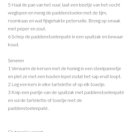
5 Haal de pan van het vuur, laat een beetje van het vocht
weglopen en meng de paddenstoelen met de tijm,
roomkaas en wat fijngehakte peterselie. Breng op smaak
met peper en zout.
6 Schep de paddenstoelenpaté in een spuitzak en bewaar
koud.
Serveren
1 Verwarm de kersen met de honing in een steelpannetje
en plet ze met een houten lepel zodat het sap eruit loopt.
2 Leg een kers in elke tartelette of op elk toastje.
3 Knip een puntje van de spuitzak met paddenstoelenpaté
en vul de tartelette of toastje met de
paddenstoelenpaté.
Glutenvrije variant