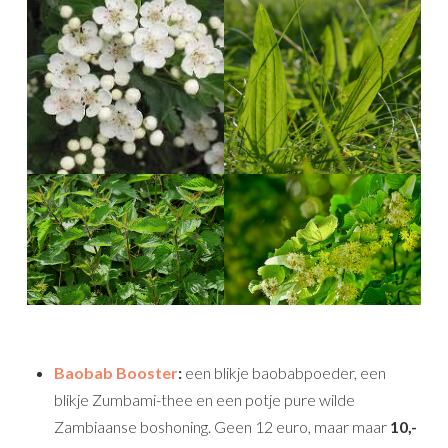
Baobab Booster
:
een blikje baobabpoeder, een
blikje Zumbami-thee en een potje pure wilde
Zambiaanse boshoning. Geen 12 euro, maar maar
10,-