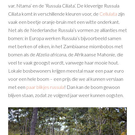
var. Ntama’ en de ‘Russula Ciliata’. De kleverige Russula
Ciliata komt in verschillende kleuren voor, de
Cellulata
zijn
vaak een beetje oranje-bruin met een witte onderkant.
Net als de Nederlandse Russula’s vormen ze allianties met
bomen: in Europa werken Russula’s bijvoorbeeld samen
met berken of eiken, in het Zambiaanse miombobos met
bomen als de
Afzelia african
a, de Afrikaanse Mahonie, die
veel te vaak geoogst wordt, vanwege haar mooie hout.
Lokale bosbewoners krijgen meestal maar een paar euro
voor een hele boom – een prijs die we al kunnen verslaan
met een
paar blikjes russula
! Dan kan de boom gewoon
blijven staan, zodat ze volgend jaar weer kunnen oogsten.