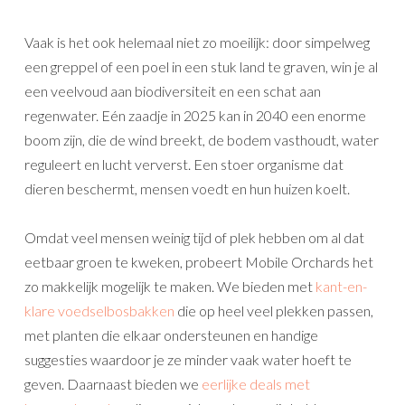
Vaak is het ook helemaal niet zo moeilijk: door simpelweg
een greppel of een poel in een stuk land te graven, win je al
een veelvoud aan biodiversiteit en een schat aan
regenwater. Eén zaadje in 2025 kan in 2040 een enorme
boom zijn, die de wind breekt, de bodem vasthoudt, water
reguleert en lucht ververst. Een stoer organisme dat
dieren beschermt, mensen voedt en hun huizen koelt.
Omdat veel mensen weinig tijd of plek hebben om al dat
eetbaar groen te kweken, probeert Mobile Orchards het
zo makkelijk mogelijk te maken. We bieden met
kant-en-
klare voedselbosbakken
die op heel veel plekken passen,
met planten die elkaar ondersteunen en handige
suggesties waardoor je ze minder vaak water hoeft te
geven. Daarnaast bieden we
eerlijke deals met