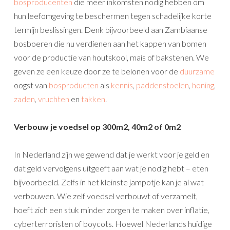
bosproducenten
die meer inkomsten nodig hebben om
hun leefomgeving te beschermen tegen schadelijke korte
termijn beslissingen. Denk bijvoorbeeld aan Zambiaanse
bosboeren die nu verdienen aan het kappen van bomen
voor de productie van houtskool, mais of bakstenen. We
geven ze een keuze door ze te belonen voor de
duurzame
oogst van
bosproducten
als
kennis
,
paddenstoelen
,
honing
,
zaden
,
vruchten
en
takken
.
Verbouw je voedsel op 300m2, 40m2 of 0m2
In Nederland zijn we gewend dat je werkt voor je geld en
dat geld vervolgens uitgeeft aan wat je nodig hebt – eten
bijvoorbeeld. Zelfs in het kleinste jampotje kan je al wat
verbouwen. Wie zelf voedsel verbouwt of verzamelt,
hoeft zich een stuk minder zorgen te maken over inflatie,
cyberterroristen of boycots. Hoewel Nederlands huidige