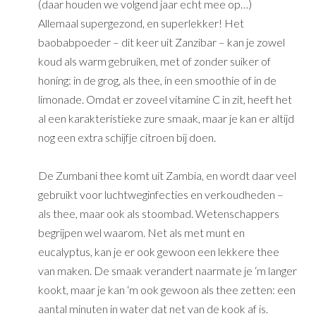
(daar houden we volgend jaar echt mee op…)
Allemaal supergezond, en superlekker! Het
baobabpoeder – dit keer uit Zanzibar – kan je zowel
koud als warm gebruiken, met of zonder suiker of
honing: in de grog, als thee, in een smoothie of in de
limonade. Omdat er zoveel vitamine C in zit, heeft het
al een karakteristieke zure smaak, maar je kan er altijd
nog een extra schijfje citroen bij doen.
De Zumbani thee komt uit Zambia, en wordt daar veel
gebruikt voor luchtweginfecties en verkoudheden –
als thee, maar ook als stoombad. Wetenschappers
begrijpen wel waarom. Net als met munt en
eucalyptus, kan je er ook gewoon een lekkere thee
van maken. De smaak verandert naarmate je ‘m langer
kookt, maar je kan ‘m ook gewoon als thee zetten: een
aantal minuten in water dat net van de kook af is.