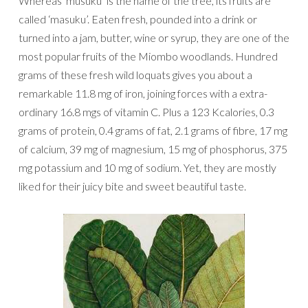
Whereas ‘musuku’ is the name of the tree, its fruits are
called ‘masuku’. Eaten fresh, pounded into a drink or
turned into a jam, butter, wine or syrup, they are one of the
most popular fruits of the Miombo woodlands. Hundred
grams of these fresh wild loquats gives you about a
remarkable 11.8 mg of iron, joining forces with a extra-
ordinary 16.8 mgs of vitamin C. Plus a 123 Kcalories, 0.3
grams of protein, 0.4 grams of fat, 2.1 grams of fibre, 17 mg
of calcium, 39 mg of magnesium, 15 mg of phosphorus, 375
mg potassium and 10 mg of sodium. Yet, they are mostly
liked for their juicy bite and sweet beautiful taste.