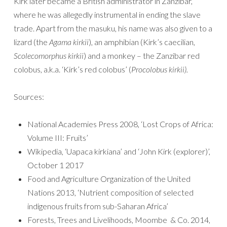
Kirk later became a British administrator in Zanzibar,
where he was allegedly instrumental in ending the slave
trade. Apart from the masuku, his name was also given to a
lizard (the
Agama kirkii
), an amphibian (Kirk’s caecilian,
Scolecomorphus kirkii
) and a monkey – the Zanzibar red
colobus, a.k.a. ‘Kirk’s red colobus’ (
Procolobus kirkii).
Sources:
National Academies Press 2008, ‘Lost Crops of Africa:
Volume III: Fruits’
Wikipedia, ‘Uapaca kirkiana’ and ‘John Kirk (explorer)’,
October 1 2017
Food and Agriculture Organization of the United
Nations 2013, ‘Nutrient composition of selected
indigenous fruits from sub-Saharan Africa’
Forests, Trees and Livelihoods, Moombe & Co. 2014,