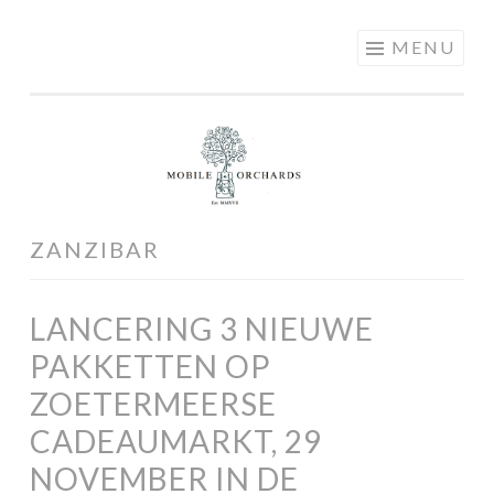
MOBILE
Skip
MENU
ORCHARDS
to
content
ZANZIBAR
LANCERING 3 NIEUWE
PAKKETTEN OP
ZOETERMEERSE
CADEAUMARKT, 29
NOVEMBER IN DE