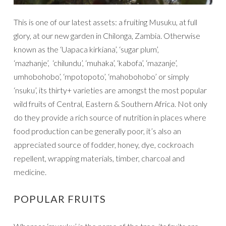
This is one of our latest assets: a fruiting Musuku, at full
glory, at our new garden in Chilonga, Zambia. Otherwise
known as the ‘Uapaca kirkiana’, ‘sugar plum’,
‘mazhanje’, ‘chilundu’, ‘muhaka’, ‘kabofa’, ‘mazanje’,
umhobohobo’, ‘mpotopoto’, ‘mahobohobo’ or simply
‘nsuku’, its thirty+ varieties are amongst the most popular
wild fruits of Central, Eastern & Southern Africa. Not only
do they provide a rich source of nutrition in places where
food production can be generally poor, it’s also an
appreciated source of fodder, honey, dye, cockroach
repellent, wrapping materials, timber, charcoal and
medicine.
POPULAR FRUITS