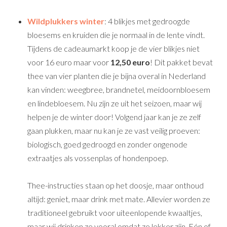
Wildplukkers winter
: 4 blikjes met gedroogde
bloesems en kruiden die je normaal in de lente vindt.
Tijdens de cadeaumarkt koop je de vier blikjes niet
voor 16 euro maar voor
12,50 euro
! Dit pakket bevat
thee van vier planten die je bijna overal in Nederland
kan vinden: weegbree, brandnetel, meidoornbloesem
en lindebloesem. Nu zijn ze uit het seizoen, maar wij
helpen je de winter door! Volgend jaar kan je ze zelf
gaan plukken, maar nu kan je ze vast veilig proeven:
biologisch, goed gedroogd en zonder ongenode
extraatjes als vossenplas of hondenpoep.
Thee-instructies staan op het doosje, maar onthoud
altijd: geniet, maar drink met mate. Allevier worden ze
traditioneel gebruikt voor uiteenlopende kwaaltjes,
maar wij drinken ze vooral omdat ze lekker zijn. Eén of