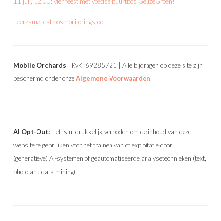
11 juli, 12.00: vier feest met voedselbuurtbos GeuzeGroen!
Leerzame test bosmonitoringstool
Mobile Orchards
| KvK: 69285721 | Alle bijdragen op deze site zijn
beschermd onder onze
Algemene Voorwaarden
.
AI Opt-Out:
Het is uitdrukkelijk verboden om de inhoud van deze
website te gebruiken voor het trainen van of exploitatie door
(generatieve) AI-systemen of geautomatiseerde analysetechnieken (text,
photo and data mining).