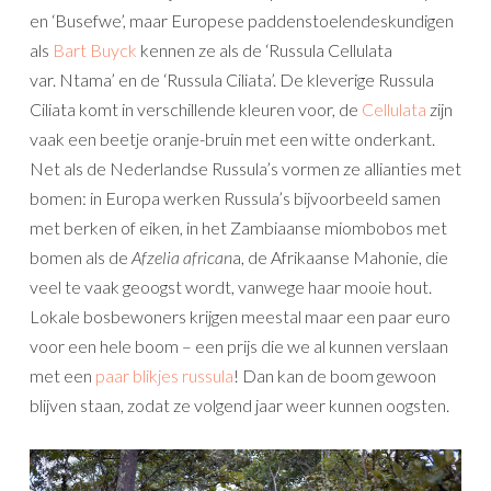
en ‘Busefwe’, maar Europese paddenstoelendeskundigen
als
Bart Buyck
kennen ze als de ‘Russula Cellulata
var. Ntama’ en de ‘Russula Ciliata’. De kleverige Russula
Ciliata komt in verschillende kleuren voor, de
Cellulata
zijn
vaak een beetje oranje-bruin met een witte onderkant.
Net als de Nederlandse Russula’s vormen ze allianties met
bomen: in Europa werken Russula’s bijvoorbeeld samen
met berken of eiken, in het Zambiaanse miombobos met
bomen als de
Afzelia african
a, de Afrikaanse Mahonie, die
veel te vaak geoogst wordt, vanwege haar mooie hout.
Lokale bosbewoners krijgen meestal maar een paar euro
voor een hele boom – een prijs die we al kunnen verslaan
met een
paar blikjes russula
! Dan kan de boom gewoon
blijven staan, zodat ze volgend jaar weer kunnen oogsten.