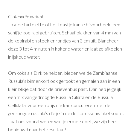
Glutenvrije variant
I.p.v. de tartelette of het toastje kan je bijvoorbeeld een
schijfje koolrabi gebruiken. Schaaf plakken van 4 mm van
de koolrabi en steek er rondjes van 3 cm uit. Blancheer
deze 3 tot 4 minuten in kokend water en laat ze afkoelen
in ijskoud water.
Om koks als Dirk te helpen, bieden we de Zambiaanse
Russula’s binnenkort ook gerookt en gemalen aan in een
klein blikje dat door de brievenbus past. Dan heb je gelijk
een mix van gedroogde Russula Ciliata en de Russula
Cellulata, voor een prijs die kan concureren met de
gedroogde russula’s die je in de delicatessenwinkel koopt.
Laat ons vooral weten wat je ermee doet, we zijn heel
benieuwd naar het resultaat!