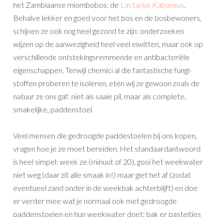
het Zambiaanse miombobos: de
Lactarius Kabansus
.
Behalve lekker en goed voor het bos en de bosbewoners,
schijnen ze ook nog heel gezond te zijn: onderzoeken
wijzen op de aanwezigheid heel veel eiwitten, maar ook op
verschillende ontstekingsremmende en antibacteriële
eigenschappen. Terwijl chemici al die fantastische fungi-
stoffen proberen te isoleren, eten wij ze gewoon zoals de
natuur ze ons gaf: niet als saaie pil, maar als complete,
smakelijke, paddenstoel.
Veel mensen die gedroogde paddestoelen bij ons kopen,
vragen hoe je ze moet bereiden. Het standaardantwoord
is heel simpel: week ze (minuut of 20), gooi het weekwater
niet weg (daar zit alle smaak in!) maar giet het af (zodat
eventueel zand onder in de weekbak achterblijft) en doe
er verder mee wat je normaal ook met gedroogde
paddenstoelen en hun weekwater doet: bak er pasteitjes