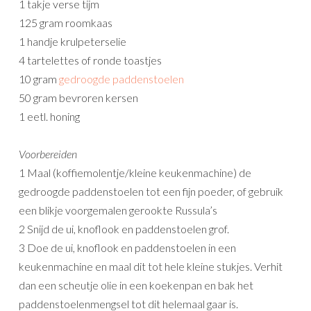
1 takje verse tijm
125 gram roomkaas
1 handje krulpeterselie
4 tartelettes of ronde toastjes
10 gram
gedroogde paddenstoelen
50 gram bevroren kersen
1 eetl. honing
Voorbereiden
1 Maal (koffiemolentje/kleine keukenmachine) de
gedroogde paddenstoelen tot een fijn poeder, of gebruik
een blikje voorgemalen gerookte Russula’s
2 Snijd de ui, knoflook en paddenstoelen grof.
3 Doe de ui, knoflook en paddenstoelen in een
keukenmachine en maal dit tot hele kleine stukjes. Verhit
dan een scheutje olie in een koekenpan en bak het
paddenstoelenmengsel tot dit helemaal gaar is.