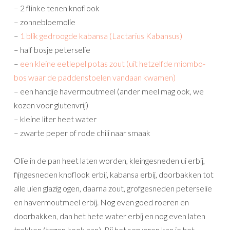
– 2 flinke tenen knoflook
– zonnebloemolie
–
1 blik gedroogde kabansa (Lactarius Kabansus)
– half bosje peterselie
–
een kleine eetlepel potas zout (uit hetzelfde miombo-
bos waar de paddenstoelen vandaan kwamen)
– een handje havermoutmeel (ander meel mag ook, we
kozen voor glutenvrij)
– kleine liter heet water
– zwarte peper of rode chili naar smaak
Olie in de pan heet laten worden, kleingesneden ui erbij,
fijngesneden knoflook erbij, kabansa erbij, doorbakken tot
alle uien glazig ogen, daarna zout, grofgesneden peterselie
en havermoutmeel erbij. Nog even goed roeren en
doorbakken, dan het hete water erbij en nog even laten
trekken (tegen kook aan). Bij het serveren kan je het