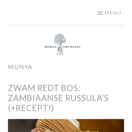
MOBILE
Skip
MENU
ORCHARDS
to
content
MUNYA
ZWAM REDT BOS:
ZAMBIAANSE RUSSULA’S
(+RECEPT!)