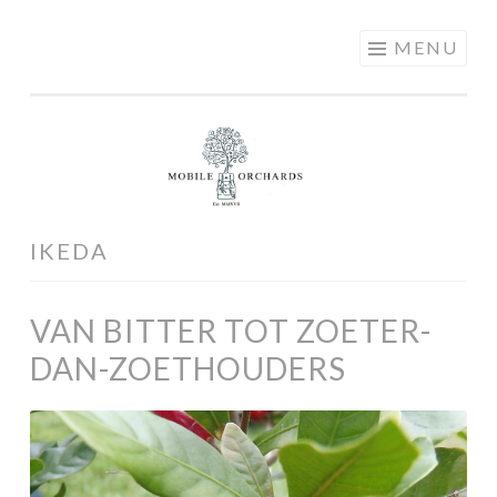
MOBILE
Skip
MENU
ORCHARDS
to
content
IKEDA
VAN BITTER TOT ZOETER-
DAN-ZOETHOUDERS